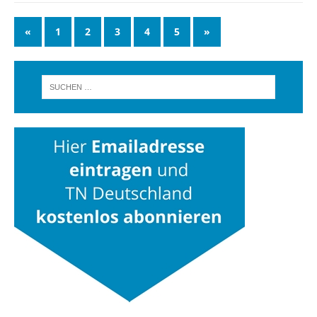
«
1
2
3
4
5
»