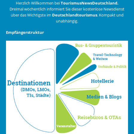
Herzlich Willkommen bei
TourismusNewsDeutschland.
Dreimal wöchentlich informiert Sie dieser kostenlose Newsdienst
über das Wichtigste im
Deutschlandtourismus
. Kompakt und
unabhängig.
Empfängerstruktur