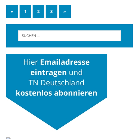
«
1
2
3
»