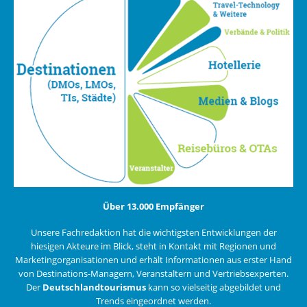
Über 13.000 Empfänger
Unsere Fachredaktion hat die wichtigsten Entwicklungen der
hiesigen Akteure im Blick, steht in Kontakt mit Regionen und
Marketingorganisationen und erhält Informationen aus erster Hand
von Destinations-Managern, Veranstaltern und Vertriebsexperten.
Der
Deutschlandtourismus
kann so vielseitig abgebildet und
Trends eingeordnet werden.