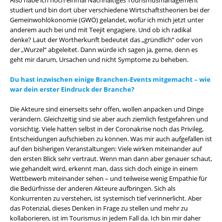
Also habe ich noch einmal Nachhaltiges Tourismusmanagement
studiert und bin dort über verschiedene Wirtschaftstheorien bei der
Gemeinwohlökonomie (GWÖ) gelandet, wofür ich mich jetzt unter
anderem auch bei und mit Teejit engagiere. Und ob ich radikal
denke? Laut der Wortherkunft bedeutet das „gründlich“ oder von
der „Wurzel“ abgeleitet. Dann würde ich sagen ja, gerne, denn es
geht mir darum, Ursachen und nicht Symptome zu beheben.
Du hast inzwischen einige Branchen-Events mitgemacht – wie
war dein erster Eindruck der Branche?
Die Akteure sind einerseits sehr offen, wollen anpacken und Dinge
verändern. Gleichzeitig sind sie aber auch ziemlich festgefahren und
vorsichtig. Viele hatten selbst in der Coronakrise noch das Privileg,
Entscheidungen aufschieben zu können. Was mir auch aufgefallen ist
auf den bisherigen Veranstaltungen: Viele wirken miteinander auf
den ersten Blick sehr vertraut. Wenn man dann aber genauer schaut,
wie gehandelt wird, erkennt man, dass sich doch einige in einem
Wettbewerb miteinander sehen – und teilweise wenig Empathie für
die Bedürfnisse der anderen Akteure aufbringen. Sich als
Konkurrenten zu verstehen, ist systemisch tief verinnerlicht. Aber
das Potenzial, dieses Denken in Frage zu stellen und mehr zu
kollaborieren, ist im Tourismus in jedem Fall da. Ich bin mir daher