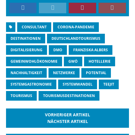
CONSULTANT
CORONA-PANDEMIE
DESTINATIONEN
DEUTSCHLANDTOURISMUS
DIGITALISIERUNG
DMO
FRANZISKA ALBERS
GEMEINWOHLÖKONOMIE
GWÖ
HOTELLERIE
NACHHALTIGKEIT
NETZWERKE
POTENTIAL
SYSTEMGASTRONOMIE
SYSTEMWANDEL
TEEJIT
TOURISMUS
TOURISMUSDESTINATIONEN
VORHERIGER ARTIKEL
NÄCHSTER ARTIKEL