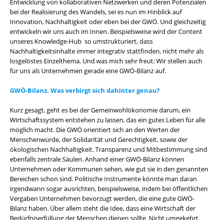
Entwicklung von kollaborativen Netzwerken und deren Potenzialen
bei der Realisierung des Wandels, sei es nun im Hinblick auf
Innovation, Nachhaltigkeit oder eben bei der GWÖ. Und gleichzeitig
entwickeln wir uns auch im Innen. Beispielsweise wird der Content
unseres Knowledge-Hub so umstrukturiert, dass
Nachhaltigkeitsinhalte immer integrativ stattfinden, nicht mehr als
losgelöstes Einzelthema. Und was mich sehr freut: Wir stellen auch
für uns als Unternehmen gerade eine GWÖ-Bilanz auf.
GWÖ-Bilanz. Was verbirgt sich dahinter genau?
Kurz gesagt, geht es bei der Gemeinwohlökonomie darum, ein
Wirtschaftssystem entstehen zu lassen, das ein gutes Leben für alle
möglich macht. Die GWÖ orientiert sich an den Werten der
Menschenwürde, der Solidarität und Gerechtigkeit, sowie der
ökologischen Nachhaltigkeit. Transparenz und Mitbestimmung sind
ebenfalls zentrale Säulen. Anhand einer GWÖ-Bilanz können
Unternehmen oder Kommunen sehen, wie gut sie in den genannten
Bereichen schon sind. Politische Instrumente könnte man daran
irgendwann sogar ausrichten, beispielsweise, indem bei öffentlichen
Vergaben Unternehmen bevorzugt werden, die eine gute GWÖ-
Bilanz haben. Über allem steht die Idee, dass eine Wirtschaft der
Bedürfniserfüllung der Menschen dienen sollte. Nicht umgekehrt.