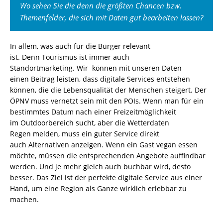
Wo sehen Sie die denn die größten Chancen bzw.
Themenfelder, die sich mit Daten gut bearbeiten lassen?
In allem
, was
auch
für die Bürger
relevant
ist
.
Denn
Tourismus ist immer auch
Standortmarketing.
Wir
können
mit unseren Daten
einen
Beitrag leisten,
dass
digitale Services entstehen
können,
die die Lebensqualität der Menschen steigert.
Der
ÖPNV
muss vernetzt sein mit
den
POIs
. W
enn man
für ein
bestimmtes Datum
nach
einer Freizeitmöglichkeit
im
Outdoorbereich
sucht, aber die Wetterdaten
Regen
melden
, muss ein guter Service
direkt
auch
Alternativen an
zeigen.
Wenn ein Gast vegan essen
möchte, m
üssen die entsprechenden Angebote auffindbar
werden. Und je mehr gleich auch buchbar wird
,
desto
besser. Das Ziel ist der perfekte digitale Service aus einer
Hand, um eine Region als Ganze wirklich erlebbar zu
machen.