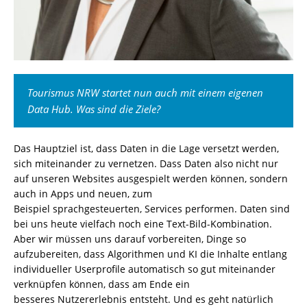
Tourismus NRW startet nun auch mit einem eigenen
Data Hub. Was sind die Ziele?
Das Hauptziel ist, dass Daten in die Lage versetzt werden,
sich miteinander zu vernetzen. Dass Daten also nicht nur
auf unseren Websites ausgespielt werden können,
sondern
auch in Apps und neuen,
zum
Beispiel
sprachgesteuerten
,
Services performen.
Daten sind
bei uns heute vielfach noch eine Text-Bild-Kombination.
Aber wir müssen uns darauf vorbereiten,
Dinge
so
aufzubereiten, dass Algorithmen und KI
die Inhalte entlang
individueller
User
profile
automatisch so gut miteinander
verknüpfen können, dass am Ende ein
besseres
Nutzererlebnis entsteh
t
.
Und
es geht natürlich