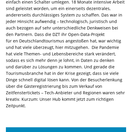
einfach einen Schalter umlegen. 18 Monate intensive Arbeit
sind geleistet worden,
um ein einerseits dezentrales,
andererseits durchlässiges System zu schaffen. Das war in
jeder Hinsicht aufwendig – techn
olog
isch,
juristisch und
auch bezogen auf sehr unterschiedliche Denkweisen bei
den Partnern.
Dass die DZT ihr Open-Data-Projekt
für en Deutschlandtourismus angestoßen hat, war wichtig
und hat viele überzeugt, hier mitzugehen.
Die Pandemie
hat
viele Themen- und Lebensbereiche stark verändert
,
sodass es sich mehr denn je lohnt, in Daten zu denken
und
darüber
zu Lösungen zu ko
mmen.
Und gerade die
Tourismusbranche hat in der Krise gezeigt, dass sie viele
Din
g
e
schnell digital
lösen kann
.
Von der Besucherlenkung
über
die
Gästeregistrierung bis zum Verkauf von
Zeitfenstertickets – Tech-Anbieter und Regionen waren sehr
kreativ.
Kurzum: Unser Hub kommt jetzt zum richtigen
Zeitpunkt.