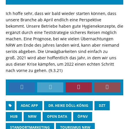
Ich hoffe sehr, dass wir bald
wieder
starten können
, dass
unsere Branche
ab April
endlich
eine Perspektive
bekommt.
Unsere Betriebe
haben gute Hygienekonzepte, die
ergänzt durch eine Teststrategie
sicheres Reisen möglich
machen.
Eine Prognose
, bei wie vielen Übernachtungen
NRW am Ende des Jahres
landen wird, kann aber
niemand
seriös
abgeben. Die Unwägbarkeiten sind einfach zu
groß.
2021 wird
aber
hoffentlich
das Jahr, in dem wir uns
aus
dieser
Krise kämpfen,
um
2022
einen echten Schritt
nach vorne zu gehen. (9.3.21)
ADAC APP
DR. HEIKE DÖLL-KÖNIG
DZT
HUB
NRW
OPEN DATA
ÖPNV
STANDORTMARKETING
TOURISMUS NRW