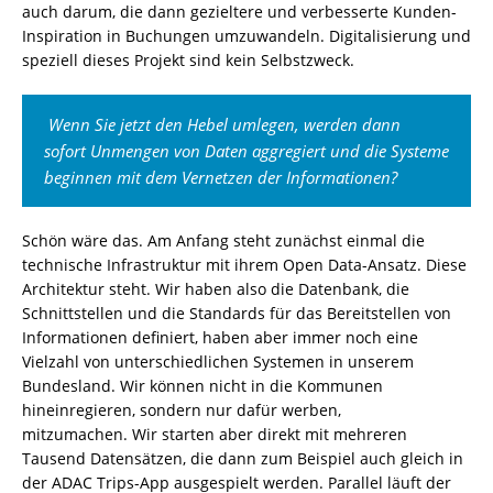
auch darum, die dann gezieltere und verbesserte
Kunden-
Inspiration in Buchungen umzuwandeln. Digitalisierung und
speziell dieses Projekt sind kein Selbstzweck.
Wenn Sie jetzt den Hebel umlegen, werden dann
sofort Unmengen von Daten aggregiert und die Systeme
beginnen mit dem Vernetzen der Informationen?
Schön wäre das.
Am Anfang steht
zunächst einmal die
technische Infrastruktur
mit ihrem Open Data-Ansatz
.
Diese
Architektur steht.
Wir haben also die Datenbank
, die
Schnittstellen
und die Standards für das Bereitstellen von
Informationen definiert,
haben aber immer noch eine
Vielzahl von unterschiedlichen Systemen in unserem
Bundesland. Wir können nicht in die Kommunen
hineinregieren, sondern nur dafür werben,
mitzumachen.
Wir starten aber direkt mit mehreren
Tausend Datensätzen
, die dann zum Beispie
l auch gleich in
der ADAC Trips-
App
ausgespielt
werden
.
Parallel
läuft der