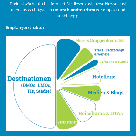
Dreimal wöchentlich informiert Sie dieser kostenlose Newsdienst
über das Wichtigste im
Deutschlandtourismus
. Kompakt und
unabhängig.
Empfängerstruktur