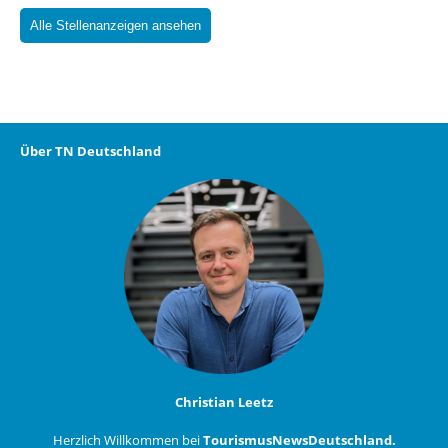
Alle Stellenanzeigen ansehen
Über TN Deutschland
Christian Leetz
Herzlich Willkommen bei
TourismusNewsDeutschland.