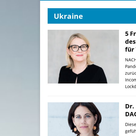
Ukraine
5 F
des
für
NACH
Pand
zurüc
Incom
Lock
Dr.
DAC
Diese
gefüh