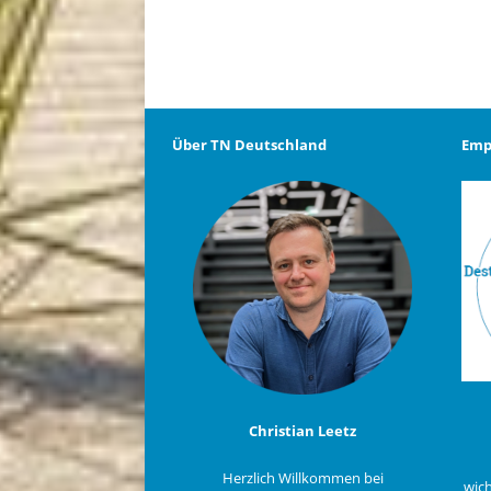
Über TN Deutschland
Emp
Christian Leetz
Herzlich Willkommen bei
wich