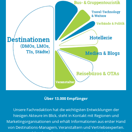
Über 13.000 Empfänger
Unsere Fachredaktion hat die wichtigsten Entwicklungen der
hiesigen Akteure im Blick, steht in Kontakt mit Regionen und
Marketingorganisationen und erhält Informationen aus erster Hand
von Destinations-Managern, Veranstaltern und Vertriebsexperten.