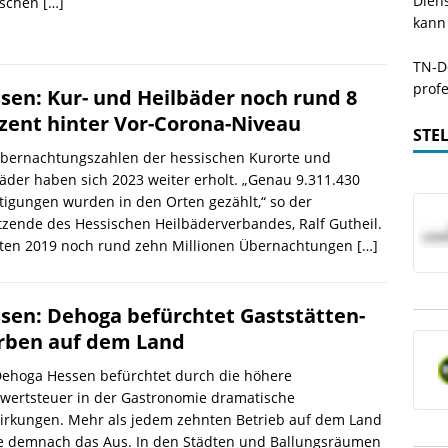
Dien
ischen
[…]
kann
TN-De
profe
sen: Kur- und Heilbäder noch rund 8
zent hinter Vor-Corona-Niveau
STE
Übernachtungszahlen der hessischen Kurorte und
äder haben sich 2023 weiter erholt. „Genau 9.311.430
igungen wurden in den Orten gezählt,“ so der
tzende des Hessischen Heilbäderverbandes, Ralf Gutheil.
ten 2019 noch rund zehn Millionen Übernachtungen
[…]
sen: Dehoga befürchtet Gaststätten-
rben auf dem Land
Dehoga Hessen befürchtet durch die höhere
wertsteuer in der Gastronomie dramatische
irkungen. Mehr als jedem zehnten Betrieb auf dem Land
e demnach das Aus. In den Städten und Ballungsräumen