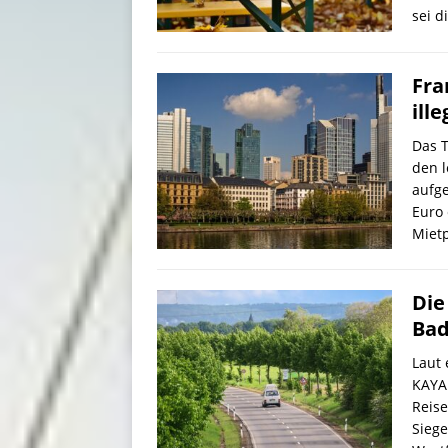
sei d
Fra
ill
Das 
den l
aufge
Euro
Miet
Die
Bad
Laut 
KAYA
Reise
Siege