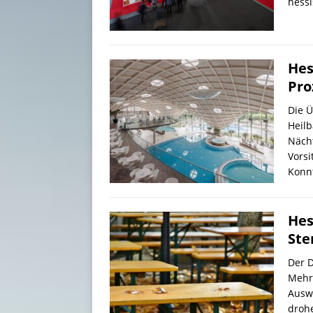
hess
Hes
Pro
Die 
Heilb
Nächt
Vorsi
Konn
Hes
Ste
Der 
Mehr
Ausw
droh