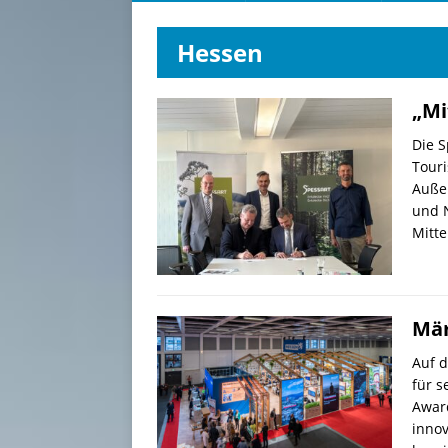
Hessen
„Mi
Die 
Touri
Auße
und N
Mitt
Mär
Auf d
für s
Award
innov