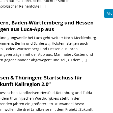
alen auf Platz drei. Schlusslichter sind in
nologischer Reihenfolge
[…]
Alle
ern, Baden-Württemberg und Hessen
igen aus Luca-App aus
ündigungswelle bei Luca geht weiter: Nach Mecklenburg-
mmern, Berlin und Schleswig-Holstein steigen auch
rn, Baden-Württemberg und Hessen aus ihren
ungsverträgen mit der App aus. Man habe „Kosten und
en gegeneinander abgewogen“ und sei „zu dem
[…]
sen & Thüringen: Startschuss für
kunft Kaliregion 2.0“
hessischen Landkreisen Hersfeld-Rotenburg und Fulda
 dem thüringischen Wartburgkreis steht in den
enden Jahren ein größerer Strukturwandel bevor.
m wollen die drei Landkreise mit dem Projekt „Zukunft