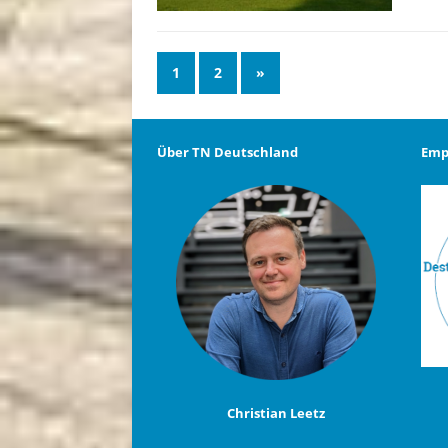
1
2
»
Über TN Deutschland
Emp
Christian Leetz