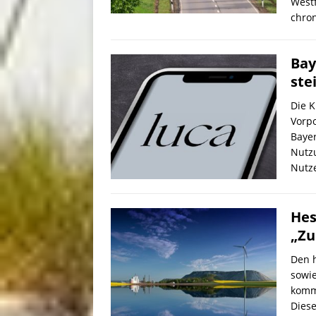
Westf
chro
Bay
ste
Die K
Vorpo
Baye
Nutz
Nutz
Hes
„Zu
Den 
sowie
komm
Diese