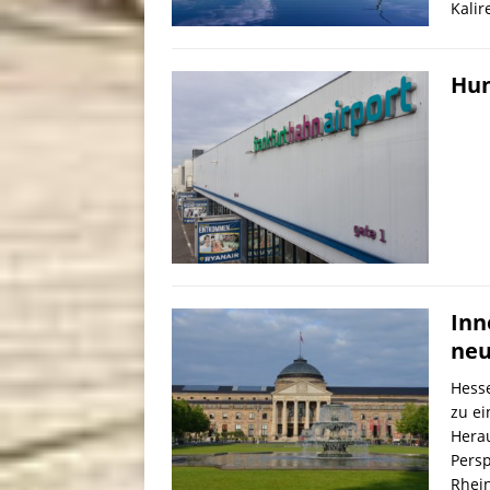
Kalir
Hun
Inn
neu
Hesse
zu ei
Hera
Persp
Rhei