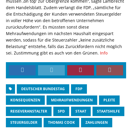
müssen ‚on top‘ zur Obergrenze kommen“, sagte Lambrecht
dem Handelsblatt. Zudem verlangt die FDP, „sämtliche für
die Entschädigung der Kunden verwendeten Steuergelder
in voller Höhe von den betroffenen Unternehmen
zurückzufordern“. Es müssten sonst diese
Mehraufwendungen im nächsten Haushalt eingespart
werden, sodass für die Steuerzahler „keine zusätzliche
Belastung“ entstehe, falls das Zurückfordern nicht möglich
sei. Zustimmung gibt es auch von den Grünen.
Info
DEUTSCHER BUNDESTAG
FDP
KONSEQUENZEN
MEHRAUFWENDUNGEN
PLEITE
REISEVERANSTALTER
SPD
STAAT
STAATSHILFE
STEUERGELDER
THOMAS COOK
ZAHLUNGEN