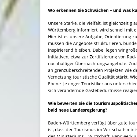
Wo erkennen Sie Schwächen – und was ka
Unsere Stärke, die Vielfalt, ist gleichzeiti
Württemberg informiert, wird schnell mit 
Hier ist es unsere Aufgabe, Orientierung 
müssen die Angebote strukturieren, bünde
inspirierend bleiben. Dabei legen wir groß
Initiativen, etwa zur Zertifizierung von 
nachhaltiger Übernachtungsangebote. Zude
an grenzüberschreitenden Projekten wie de
Vernetzung touristische Qualität stärkt. W
Ebene. Je enger Touristiker aus unterschie
sich verändernde Gästebedürfnisse reagie
Wie bewerten Sie die tourismuspolitisch
bald neue Landesregierung?
Baden-Württemberg verfügt über gute tou
ist, dass der Tourismus im Wirtschaftsminis
des Ministeriums – Wirtschaft, Handwerk u