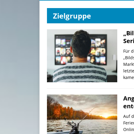
Zielgruppe
„Bi
Ser
Für 
„Bild
Mark
letzt
kame
Ang
ent
Auf 
Ferie
Onli