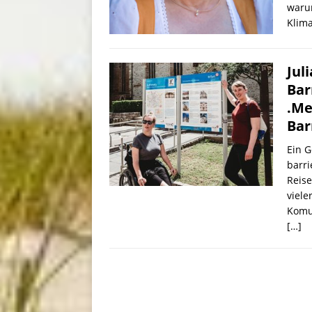
waru
Klim
Jul
Bar
.Me
Bar
Ein G
barri
Reis
viele
Komu
[…]