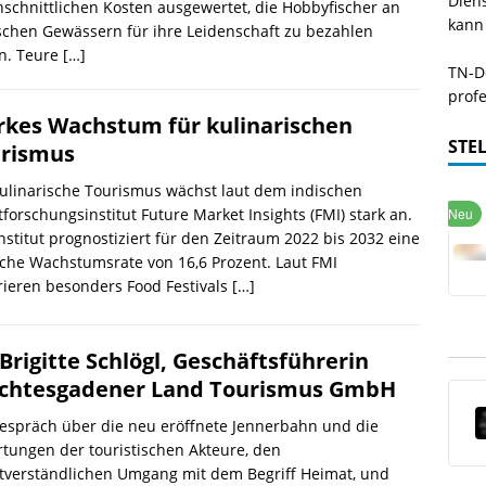
Dien
schnittlichen Kosten ausgewertet, die Hobbyfischer an
kann
chen Gewässern für ihre Leidenschaft zu bezahlen
n. Teure
[…]
TN-De
profe
rkes Wachstum für kulinarischen
STE
rismus
ulinarische Tourismus wächst laut dem indischen
forschungsinstitut Future Market Insights (FMI) stark an.
nstitut prognostiziert für den Zeitraum 2022 bis 2032 eine
iche Wachstumsrate von 16,6 Prozent. Laut FMI
ieren besonders Food Festivals
[…]
 Brigitte Schlögl, Geschäftsführerin
chtesgadener Land Tourismus GmbH
espräch über die neu eröffnete Jennerbahn und die
tungen der touristischen Akteure, den
tverständlichen Umgang mit dem Begriff Heimat, und