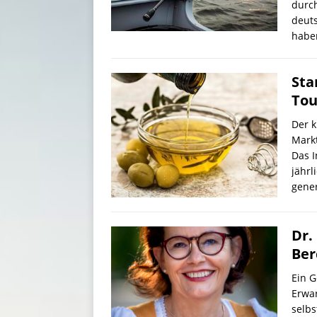
durch
deuts
habe
Sta
Tou
Der k
Markt
Das I
jährl
gener
Dr.
Ber
Ein G
Erwar
selbs