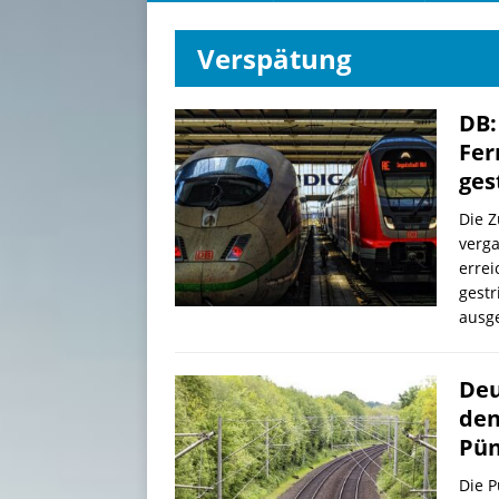
Verspätung
DB:
Fer
ges
Die 
verg
errei
gestr
ausg
Deu
den
Pün
Die P