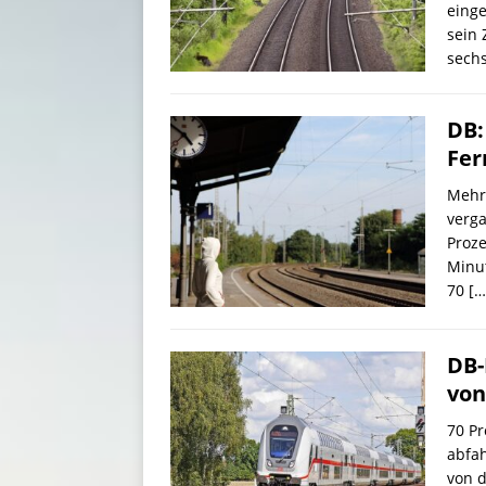
einge
sein 
sechs
DB:
Fer
Mehr 
verg
Proze
Minut
70
[…
DB-
von
70 Pr
abfah
von d