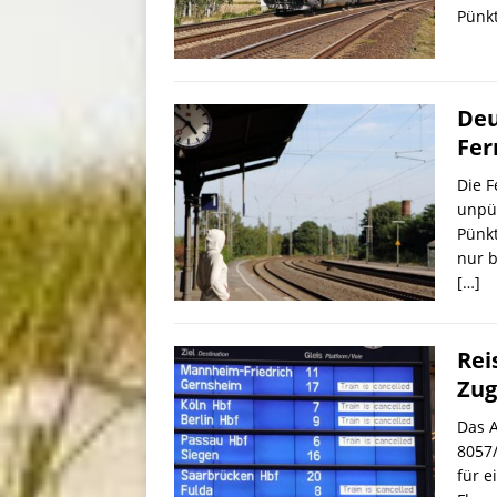
Pünkt
Deu
Fer
Die 
unpün
Pünkt
nur b
[…]
Rei
Zug
Das A
8057/
für 