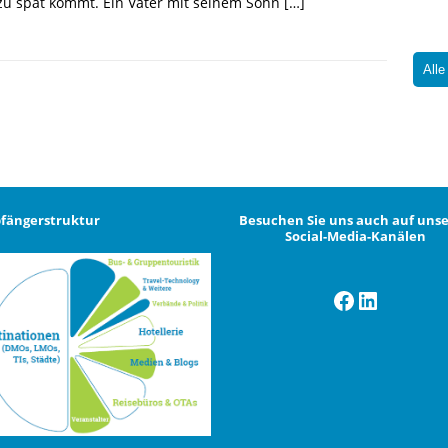
zu spät kommt. Ein Vater mit seinem Sohn
[…]
Alle
fängerstruktur
Besuchen Sie uns auch auf uns
Social-Media-Kanälen
Facebook
LinkedI