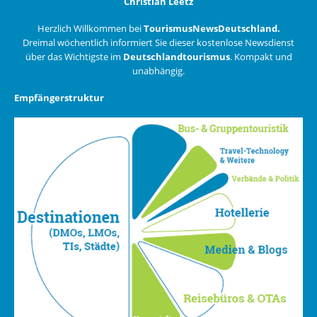
Christian Leetz
Herzlich Willkommen bei
TourismusNewsDeutschland.
Dreimal wöchentlich informiert Sie dieser kostenlose Newsdienst
über das Wichtigste im
Deutschlandtourismus
. Kompakt und
unabhängig.
Empfängerstruktur