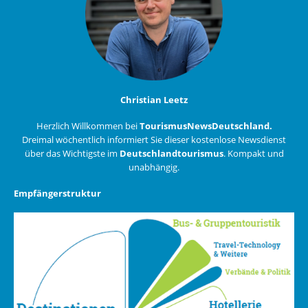
Christian Leetz
Herzlich Willkommen bei
TourismusNewsDeutschland.
Dreimal wöchentlich informiert Sie dieser kostenlose Newsdienst
über das Wichtigste im
Deutschlandtourismus
. Kompakt und
unabhängig.
Empfängerstruktur