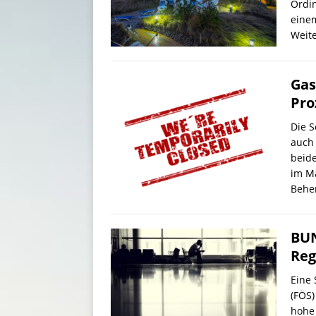
Ordin
einem
Weit
Gas
Pro
Die S
auch 
beide
im Mä
Behe
BUN
Reg
Eine 
(FÖS)
hohe 