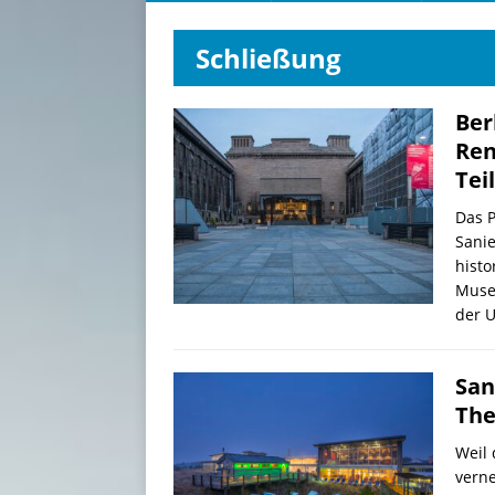
Schließung
Ber
Ren
Tei
Das 
Sanie
hist
Muse
der U
San
The
Weil 
verne