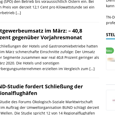
Dien
g (SPO) den Betrieb bis voraussichtlich Ostern ein. Bei
kann
 Preis von derzeit 12,1 Cent pro Kilowattstunde sei ein
erbetrieb
[…]
TN-De
profe
tgewerbeumsatz im März: – 40,8
STE
zent gegenüber Vorjahresmonat
chließungen der Hotels und Gastronomiebetriebe hatten
im März schmerzhafte Einschnitte zufolge: Der Umsatz
r Segmente zusammen war real 40,8 Prozent geringer als
rz 2020. Die Hotels und sonstigen
rbergungsunternehmen erzielten im Vergleich zum
[…]
D-Studie fordert Schließung der
ionalflughäfen
Studie des Forums Ökologisch-Soziale Marktwirtschaft
 im Auftrag der Umweltorganisation BUND schlägt derzeit
Wellen. Die Studie spricht 12 von 14 Regionalflughäfen