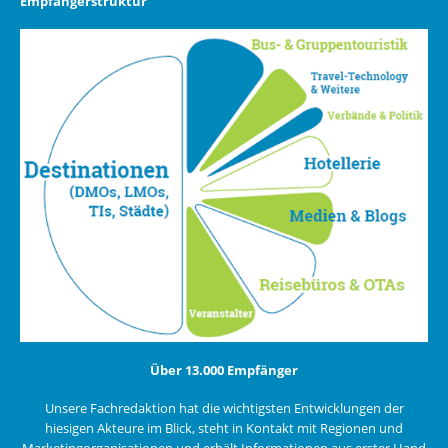
Empfängerstruktur
Über 13.000 Empfänger
Unsere Fachredaktion hat die wichtigsten Entwicklungen der
hiesigen Akteure im Blick, steht in Kontakt mit Regionen und
Marketingorganisationen und erhält Informationen aus erster Hand