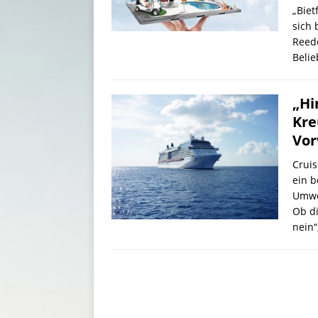
„Biet
sich 
Reed
Belie
„Hi
Kre
Vor
Cruis
ein b
Umwel
Ob di
nein“