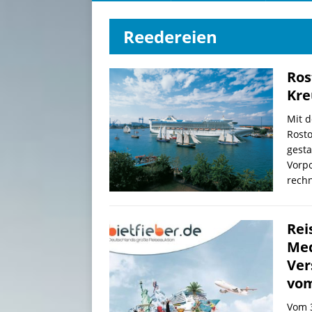
Reedereien
Ros
Kre
Mit d
Rosto
gesta
Vorpo
rechn
Rei
Med
Ver
vom
Vom 3