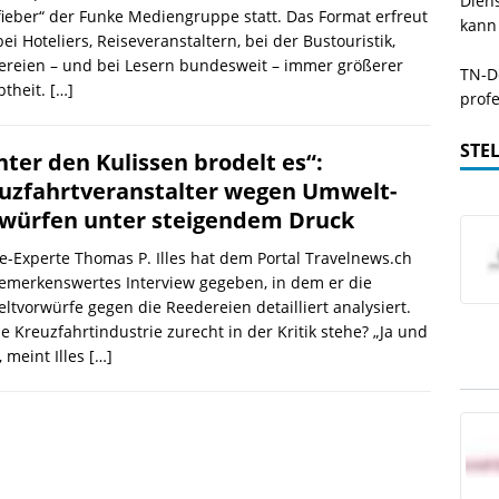
Dien
fieber“ der Funke Mediengruppe statt. Das Format erfreut
kann
bei Hoteliers, Reiseveranstaltern, bei der Bustouristik,
ereien – und bei Lesern bundesweit – immer größerer
TN-De
btheit.
[…]
profe
STE
nter den Kulissen brodelt es“:
uzfahrtveranstalter wegen Umwelt-
würfen unter steigendem Druck
e-Experte Thomas P. Illes hat dem Portal Travelnews.ch
emerkenswertes Interview gegeben, in dem er die
tvorwürfe gegen die Reedereien detailliert analysiert.
e Kreuzfahrtindustrie zurecht in der Kritik stehe? „Ja und
, meint Illes
[…]