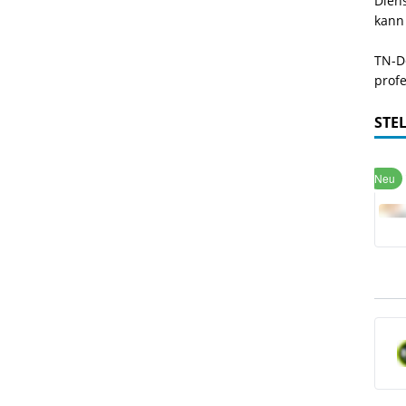
Dien
kann
TN-De
profe
STE