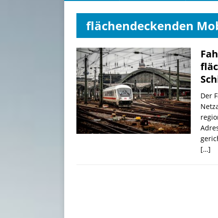
flächendeckenden Mob
Fah
flä
Sch
Der 
Netza
regio
Adre
geric
[…]