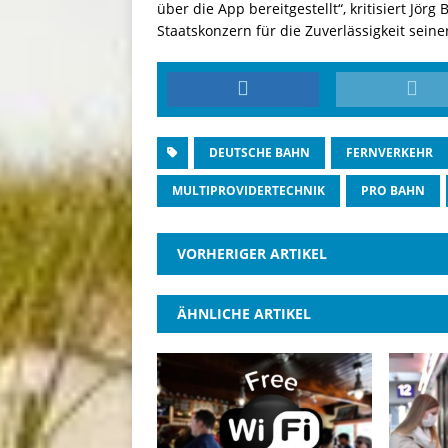
über die App bereitgestellt“, kritisiert Jö
Staatskonzern für die Zuverlässigkeit seiner
DEUTSCHE BAHN
FERNVERKEHR
MULTIPROVIDERTECHNIK
PRO BAHN
VORHERIGER ARTIKEL
ÄHNLICHE ARTIKEL