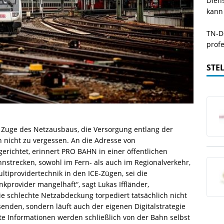
Dien
kann
TN-De
profe
STE
Zuge des Netzausbaus, die Versorgung entlang der
 nicht zu vergessen. An die Adresse von
richtet, erinnert PRO BAHN in einer öffentlichen
ahnstrecken, sowohl im Fern- als auch im Regionalverkehr,
ltiprovidertechnik in den ICE-Zügen, sei die
rovider mangelhaft“, sagt Lukas Iffländer,
 schlechte Netzabdeckung torpediert tatsächlich nicht
nden, sondern läuft auch der eigenen Digitalstrategie
e Informationen werden schließlich von der Bahn selbst