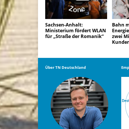
Sachsen-Anhalt:
Bahn m
Ministerium fördert WLAN
Energi
für „Straße der Romanik“
zwei Mi
Kunden
Über TN Deutschland
Emp