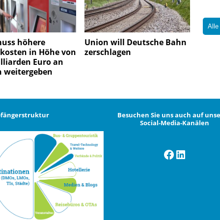
Alle
uss höhere
Union will Deutsche Bahn
ekosten in Höhe von
zerschlagen
lliarden Euro an
 weitergeben
fängerstruktur
Besuchen Sie uns auch auf uns
Social-Media-Kanälen
Facebook
LinkedI