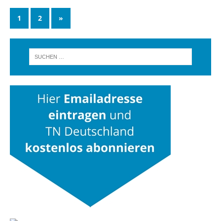
1
2
»