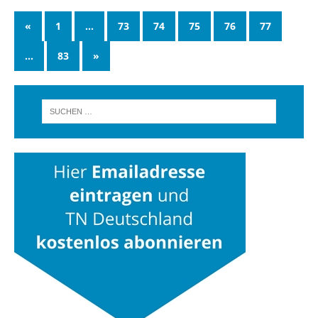
«
1
…
73
74
75
76
77
…
83
»