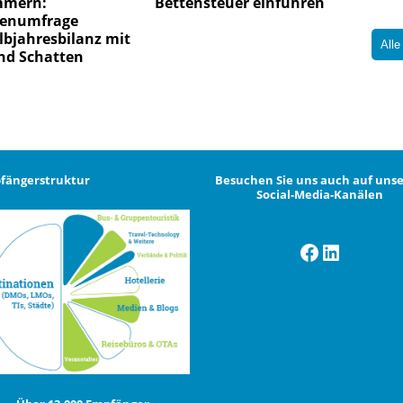
mmern:
Bettensteuer einführen
enumfrage
lbjahresbilanz mit
Alle
nd Schatten
fängerstruktur
Besuchen Sie uns auch auf uns
Social-Media-Kanälen
Facebook
LinkedI