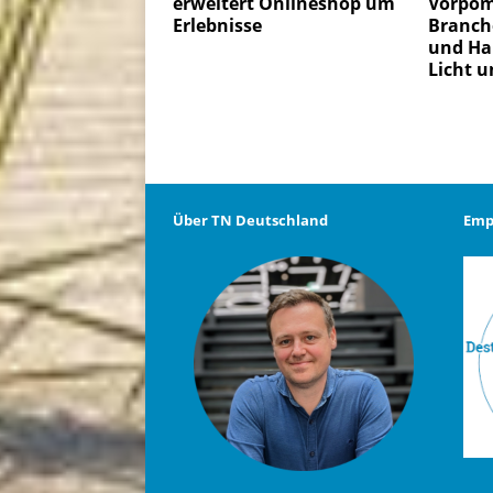
erweitert Onlineshop um
Vorpo
Erlebnisse
Branch
und Ha
Licht u
Über TN Deutschland
Emp