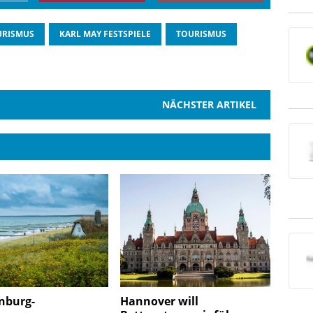
URISMUS
KARL MAY FESTSPIELE
TOURISMUS
NÄCHSTER ARTIKEL
nburg-
Hannover will