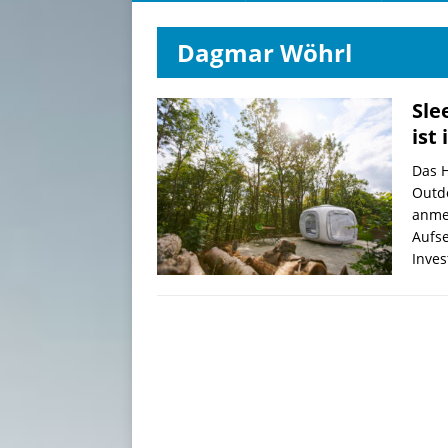
Dagmar Wöhrl
Sle
ist
Das H
Outdo
anme
Aufse
Inve