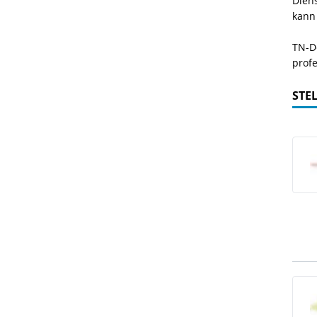
Dien
kann
TN-De
profe
STE