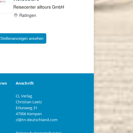
 Stellenanzeigen ansehen
eren
Anschrift
CL Verlag
Christian Leetz
n
Erkesweg 31
47906 Kempen
cl@tn-deutschland.com
Datenschutzeinstellungen