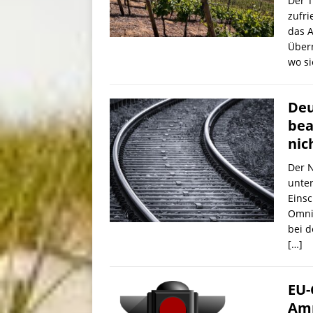
Der T
zufr
das 
Übern
wo s
Deu
bea
nic
Der N
unte
Eins
Omni
bei 
[…]
EU-
Amp