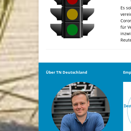
Es so
verei
Coro
für V
inzwi
Reut
Über TN Deutschland
Emp