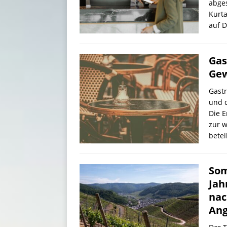
abges
Kurta
auf D
Gas
Gew
Gast
und 
Die 
zur w
betei
Som
Jah
nac
Ang