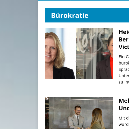
Bürokratie
Hei
Ber
Vic
Ein 
bürok
Sprac
Unter
zu in
Mel
Und
Mit d
wurde