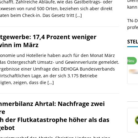
Dien
chafft. Zahlreiche Abläufe, wie das Gastbeitrags- oder
kann
xwesen von rund 500 Orten, beziehen sich aber direkt
aten beim Check-in. Das Gesetz tritt
[…]
TN-De
profe
tgewerbe: 17,4 Prozent weniger
STE
inn im März
ronomie und Hotellerie haben auch für den Monat März
das Ostergeschäft Umsatz- und Gewinnverluste gemeldet.
Ergebnisse einer Umfrage des DEHOGA Bundesverbands
irtschaftlichen Lage, an der sich 3.175 Betriebe
ligten, zeigen, dass die
[…]
merbilanz Ahrtal: Nachfrage zwei
re
h der Flutkatastrophe höher als das
ebot