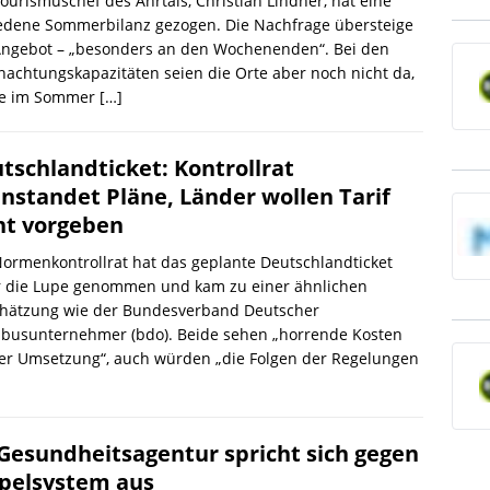
ourismuschef des Ahrtals, Christian Lindner, hat eine
iedene Sommerbilanz gezogen. Die Nachfrage übersteige
Angebot – „besonders an den Wochenenden“. Bei den
achtungskapazitäten seien die Orte aber noch nicht da,
ie im Sommer
[…]
tschlandticket: Kontrollrat
nstandet Pläne, Länder wollen Tarif
ht vorgeben
ormenkontrollrat hat das geplante Deutschlandticket
r die Lupe genommen und kam zu einer ähnlichen
chätzung wie der Bundesverband Deutscher
busunternehmer (bdo). Beide sehen „horrende Kosten
der Umsetzung“, auch würden „die Folgen der Regelungen
Gesundheitsagentur spricht sich gegen
elsystem aus