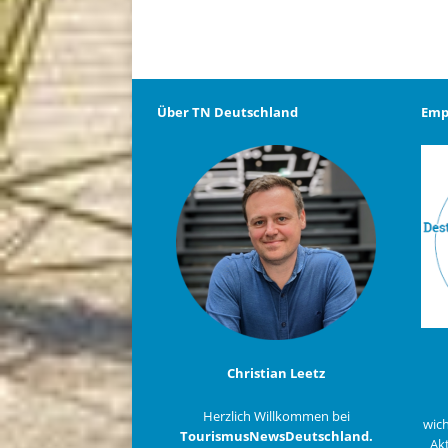
Über TN Deutschland
Emp
Christian Leetz
Herzlich Willkommen bei
wich
TourismusNewsDeutschland.
Akt