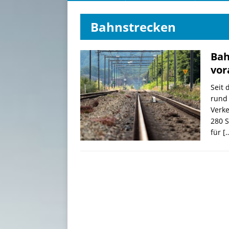
Bahnstrecken
Bah
vor
Seit 
rund
Verk
280 S
für
[