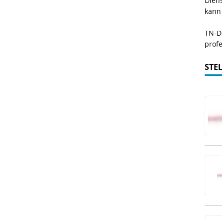
Dien
kann
TN-De
profe
STE