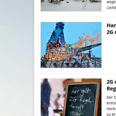
wegen
Lockd
Ham
2G 
2G 
Reg
Der D
kriti
Herbs
zu Kr