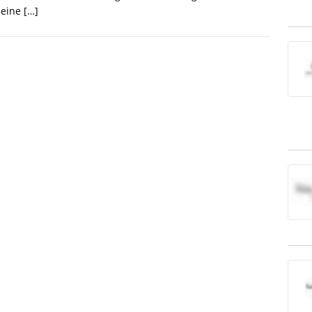
 eine
[…]