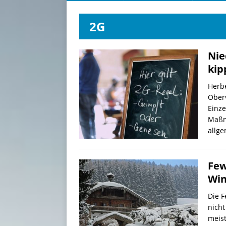
2G
Nie
kip
Herbe
Oberv
Einze
Maßn
allge
Few
Win
Die F
nicht
meis