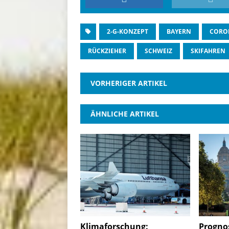
2-G-KONZEPT
BAYERN
CORO
RÜCKZIEHER
SCHWEIZ
SKIFAHREN
VORHERIGER ARTIKEL
ÄHNLICHE ARTIKEL
Klimaforschung:
Prognos