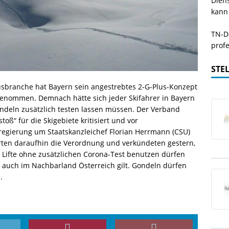
Dien
kann
TN-De
profe
STE
sbranche hat Bayern sein angestrebtes 2-G-Plus-Konzept
genommen. Demnach hätte sich jeder Skifahrer in Bayern
ondeln zusätzlich testen lassen müssen. Der Verband
oß“ für die Skigebiete kritisiert und vor
regierung um Staatskanzleichef Florian Herrmann (CSU)
rten daraufhin die Verordnung und verkündeten gestern,
ifte ohne zusätzlichen Corona-Test benutzen dürfen
s auch im Nachbarland Österreich gilt. Gondeln dürfen
.