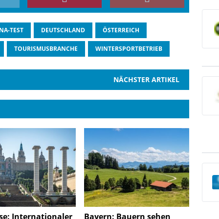
NA-TEST
DEUTSCHLAND
ÖSTERREICH
TOURISMUSBRANCHE
WINTERSPORTBETRIEB
NÄCHSTER ARTIKEL
e: Internationaler
Bayern: Bauern sehen