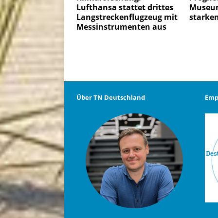
Lufthansa stattet drittes
Museum
Langstreckenflugzeug mit
starke
Messinstrumenten aus
Über TN Deutschland
Emp