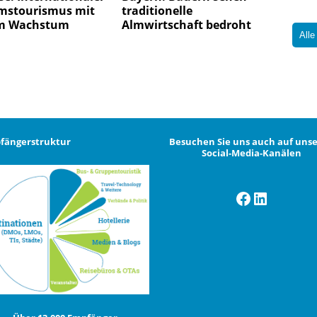
stourismus mit
traditionelle
m Wachstum
Almwirtschaft bedroht
Alle
fängerstruktur
Besuchen Sie uns auch auf uns
Social-Media-Kanälen
Facebook
LinkedI