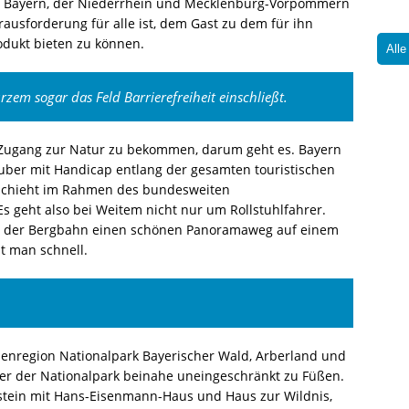
en? Bayern, der Niederrhein und Mecklenburg-Vorpommern
rausforderung für alle ist, dem Gast zu dem für ihn
odukt bieten zu können.
Alle
zem sogar das Feld Barrierefreiheit einschließt.
 Zugang zur Natur zu bekommen, darum geht es. Bayern
uber mit Handicap entlang der gesamten touristischen
eschieht im Rahmen des bundesweiten
s geht also bei Weitem nicht nur um Rollstuhlfahrer.
it der Bergbahn einen schönen Panoramaweg auf einem
t man schnell.
ienregion Nationalpark Bayerischer Wald, Arberland und
hier der Nationalpark beinahe uneingeschränkt zu Füßen.
stein mit Hans-Eisenmann-Haus und Haus zur Wildnis,