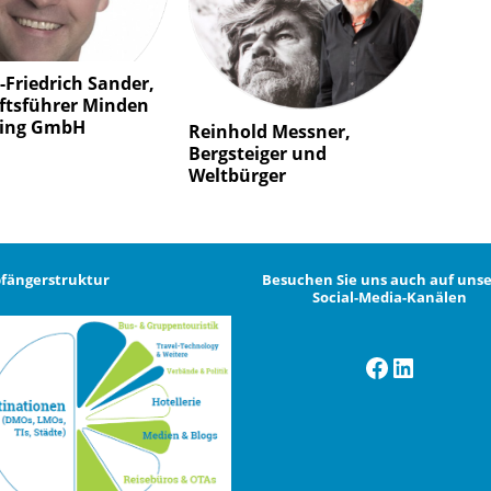
g-Friedrich Sander,
ftsführer Minden
ing GmbH
Reinhold Messner,
Bergsteiger und
Weltbürger
fängerstruktur
Besuchen Sie uns auch auf uns
Social-Media-Kanälen
Facebook
LinkedI