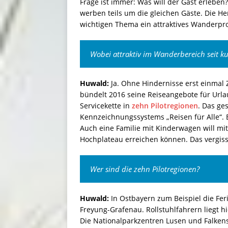
Frage ist immer: Was will der Gast erleb
werben teils um die gleichen Gäste. Die He
wichtigen Thema ein attraktives Wanderpr
Wobei attraktiv im Wanderbereich seit kur
Huwald:
Ja. Ohne Hindernisse erst einmal
bündelt 2016 seine Reiseangebote für Urla
Servicekette in
zehn Pilotregionen
. Das g
Kennzeichnungssystems „Reisen für Alle“. E
Auch eine Familie mit Kinderwagen will m
Hochplateau erreichen können. Das vergiss
Wer sind die zehn Pilotregionen?
Huwald:
In Ostbayern zum Beispiel die Fer
Freyung-Grafenau. Rollstuhlfahrern liegt 
Die Nationalparkzentren Lusen und Falken