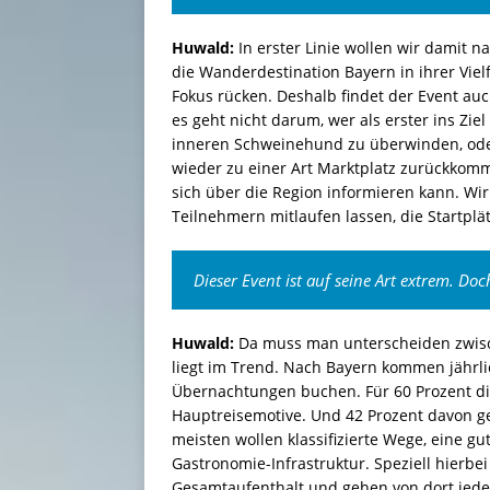
Huwald:
In erster Linie wollen wir damit na
die Wanderdestination Bayern in ihrer Vielf
Fokus rücken. Deshalb findet der Event au
es geht nicht darum, wer als erster ins Z
inneren Schweinehund zu überwinden, oder
wieder zu einer Art Marktplatz zurückkomm
sich über die Region informieren kann. Wi
Teilnehmern mitlaufen lassen, die Startplät
Dieser Event ist auf seine Art extrem. Do
Huwald:
Da muss man unterscheiden zwisc
liegt im Trend. Nach Bayern kommen jährli
Übernachtungen buchen. Für 60 Prozent die
Hauptreisemotive. Und 42 Prozent davon g
meisten wollen klassifizierte Wege, eine g
Gastronomie-Infrastruktur. Speziell hierbei
Gesamtaufenthalt und gehen von dort jeden