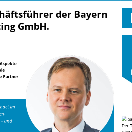
häftsführer der Bayern
ting GmbH.
 Aspekte
wie
e Partner
ndet im
en-
s – und
Der 