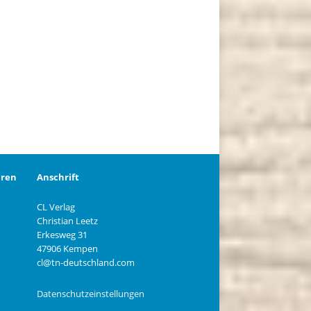
eren
Anschrift
CL Verlag
Christian Leetz
n
Erkesweg 31
47906 Kempen
cl@tn-deutschland.com
Datenschutzeinstellungen