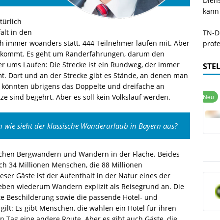
Dien
kann
türlich
alt in den
TN-De
ch immer woanders statt. 444 Teilnehmer laufen mit. Aber
profe
iel kommt. Es geht um Randerfahrungen, darum den
 ums Laufen: Die Strecke ist ein Rundweg, der immer
STE
t. Dort und an der Strecke gibt es Stände, an denen man
r könnten übrigens das Doppelte und dreifache an
ze sind begehrt. Aber es soll kein Volkslauf werden.
ch wie sieht der klassische Wanderurlaub in Bayern aus?
hen Bergwandern und Wandern in der Fläche. Beides
ch 34 Millionen Menschen, die 88 Millionen
ser Gäste ist der Aufenthalt in der Natur eines der
eben wiederum Wandern explizit als Reisegrund an. Die
ute Beschilderung sowie die passende Hotel- und
 gilt: Es gibt Menschen, die wählen ein Hotel für ihren
 Tag eine andere Route. Aber es gibt auch Gäste, die