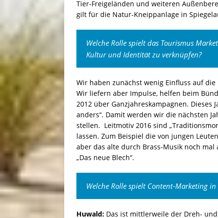
Tier-Freigeländen und weiteren Außenberei
gilt für die Natur-Kneippanlage in Spiegela
Welche Rolle spielt das Tourismus Market
Kultur und Identität zu verknüpfen?
Wir haben zunächst wenig Einfluss auf die
Wir liefern aber Impulse, helfen beim Bün
2012 über Ganzjahreskampagnen. Dieses Jah
anders“. Damit werden wir die nächsten J
stellen. Leitmotiv 2016 sind „Traditions
lassen. Zum Beispiel die von jungen Leuten
aber das alte durch Brass-Musik noch mal
„Das neue Blech“.
Welche Rolle spielt Content-Marketing in 
Huwald:
Das ist mittlerweile der Dreh- un