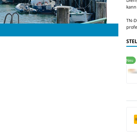
Dien
kann
TN-De
profe
STE