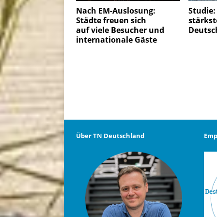
Nach EM-Auslosung:
Studie:
Städte freuen sich
stärks
auf viele Besucher und
Deutsc
internationale Gäste
Über TN Deutschland
Emp