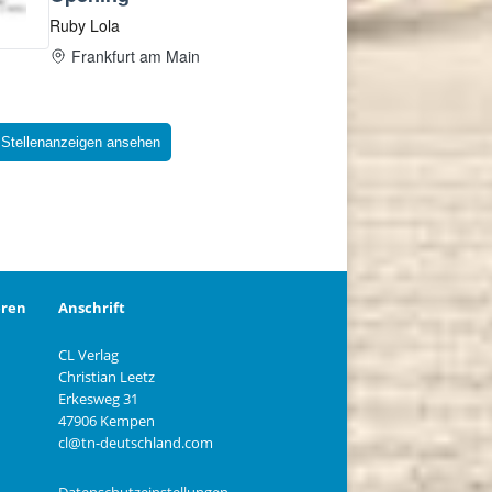
 Stellenanzeigen ansehen
eren
Anschrift
CL Verlag
Christian Leetz
n
Erkesweg 31
47906 Kempen
cl@tn-deutschland.com
Datenschutzeinstellungen