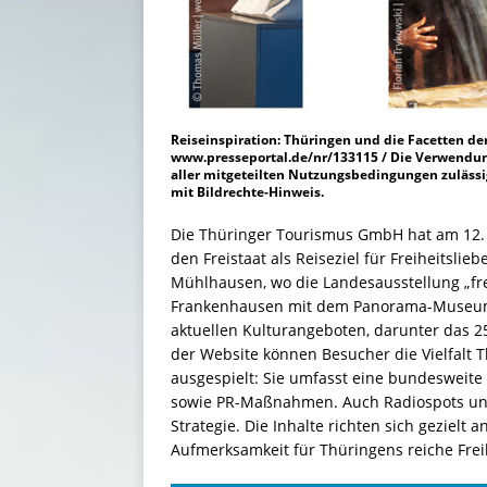
Reiseinspiration: Thüringen und die Facetten der
www.presseportal.de/nr/133115 / Die Verwendung
aller mitgeteilten Nutzungsbedingungen zulässi
mit Bildrechte-Hinweis.
Die Thüringer Tourismus GmbH hat am 12. 
den Freistaat als Reiseziel für Freiheitsli
Mühlhausen, wo die Landesausstellung „fre
Frankenhausen mit dem Panorama-Museum. 
aktuellen Kulturangeboten, darunter das 2
der Website können Besucher die Vielfalt
ausgespielt: Sie umfasst eine bundesweit
sowie PR-Maßnahmen. Auch Radiospots und
Strategie. Die Inhalte richten sich gezielt 
Aufmerksamkeit für Thüringens reiche Freih