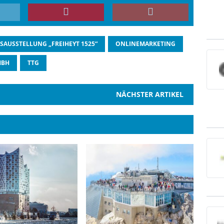
SAUSSTELLUNG „FREIHEYT 1525“
ONLINEMARKETING
MBH
TTG
NÄCHSTER ARTIKEL