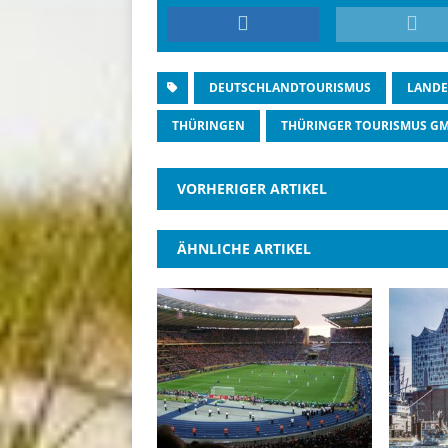
DEUTSCHLANDTOURISMUS
LANDE
THÜRINGEN
THÜRINGER TOURISMUS G
VORHERIGER ARTIKEL
ÄHNLICHE ARTIKEL