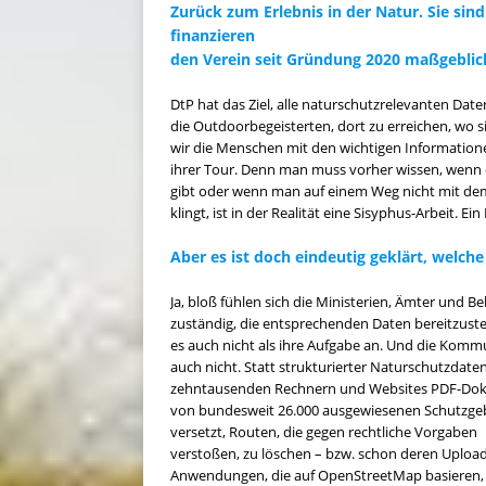
Zurück zum Erlebnis in der Natur. Sie sind 
finanzieren
den Verein seit Gründung 2020 maßgebli
DtP hat das Ziel, alle naturschutzrelevanten Date
die Outdoorbegeisterten, dort zu erreichen, wo s
wir die Menschen mit den wichtigen Informatione
ihrer Tour. Denn man muss vorher wissen, wenn 
gibt oder wenn man auf einem Weg nicht mit dem
klingt, ist in der Realität eine Sisyphus-Arbeit. Ei
Aber es ist doch eindeutig geklärt, welche
Ja, bloß fühlen sich die Ministerien, Ämter und B
zuständig, die entsprechenden Daten bereitzuste
es auch nicht als ihre Aufgabe an. Und die Ko
auch nicht. Statt strukturierter Naturschutzdaten
zehntausenden Rechnern und Websites PDF-Dokum
von bundesweit 26.000 ausgewiesenen Schutzgebi
versetzt, Routen, die gegen rechtliche Vorgaben
verstoßen, zu löschen – bzw. schon deren Upload
Anwendungen, die auf OpenStreetMap basieren, s