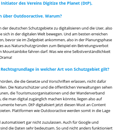
Initiator des Vereins Digitize the Planet (DtP),
ch über Outdooractive. Warum?
n der deutschen Schutzgebiete zu digitalisieren und die User, also
ie sich in der digitalen Welt bewegen. Und am besten erreichen
n, bevor sie im Zielgebiet ankommen, also in der Planungsphase
es aus Naturschutzgründen zum Beispiel ein Betretungsverbot
 Mountainbike fahren darf. Was wie eine Selbstverständlichkeit
n Drama!
 Rechtsgrundlage in welcher Art von Schutzgebiet gilt?
ehörden, die die Gesetze und Vorschriften erlassen, nicht dafür
llen. Die Naturschützer und die öffentlichen Verwaltungen sehen
mmunen, die Tourismusorganisationen und der Wanderverband
, die man digital zugänglich machen könnte, liegen also auf
ente herum. DtP digitalisiert jetzt diesen Wust an Content
eten. Plattformen wie Outdooractive werden somit in die Lage
 automatisiert gar nicht zuzulassen. Auch für Google und
ind die Daten sehr bedeutsam. So und nicht anders funktioniert