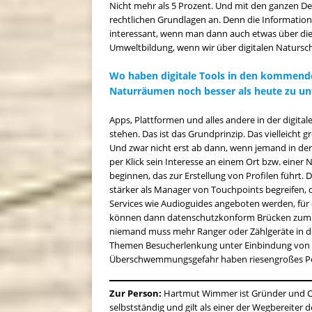
Nicht mehr als 5 Prozent. Und mit den ganzen Det
rechtlichen Grundlagen an. Denn die Information, 
interessant, wenn man dann auch etwas über die 
Umweltbildung, wenn wir über digitalen Natursc
Wo haben digitale Tools in den kommende
Naturräumen noch besser als heute zu un
Apps, Plattformen und alles andere in der digit
stehen. Das ist das Grundprinzip. Das vielleicht 
Und zwar nicht erst ab dann, wenn jemand in d
per Klick sein Interesse an einem Ort bzw. einer 
beginnen, das zur Erstellung von Profilen führt. 
stärker als Manager von Touchpoints begreifen, d
Services wie Audioguides angeboten werden, für di
können dann datenschutzkonform Brücken zum 
niemand muss mehr Ranger oder Zählgeräte in de
Themen Besucherlenkung unter Einbindung von F
Überschwemmungsgefahr haben riesengroßes Poten
Zur Person:
Hartmut Wimmer ist Gründer und CEO
selbstständig und gilt als einer der Wegbereiter 