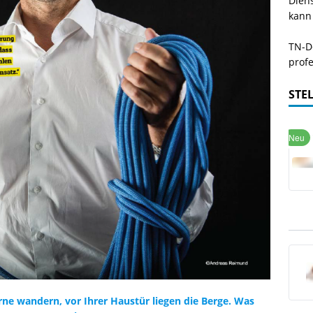
Dien
kann
TN-De
profe
STE
rne wandern, vor Ihrer Haustür liegen die Berge. Was