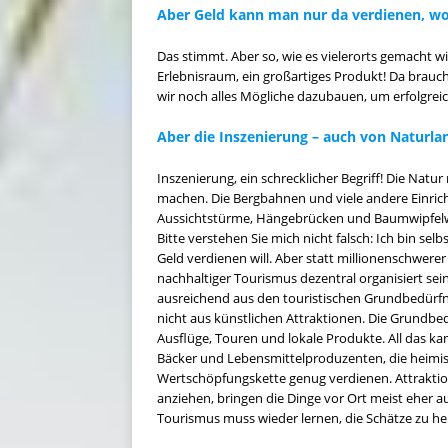
Aber Geld kann man nur da verdienen, wo e
Das stimmt. Aber so, wie es vielerorts gemacht wir
Erlebnisraum, ein großartiges Produkt! Da brauch
wir noch alles Mögliche dazubauen, um erfolgrei
Aber die Inszenierung – auch von Naturla
Inszenierung, ein schrecklicher Begriff! Die Nat
machen. Die Bergbahnen und viele andere Einric
Aussichtstürme, Hängebrücken und Baumwipfelweg
Bitte verstehen Sie mich nicht falsch: Ich bin 
Geld verdienen will. Aber statt millionenschwer
nachhaltiger Tourismus dezentral organisiert se
ausreichend aus den touristischen Grundbedürfn
nicht aus künstlichen Attraktionen. Die Grundbe
Ausflüge, Touren und lokale Produkte. All das kan
Bäcker und Lebensmittelproduzenten, die heimisc
Wertschöpfungskette genug verdienen. Attraktio
anziehen, bringen die Dinge vor Ort meist eher a
Tourismus muss wieder lernen, die Schätze zu heb