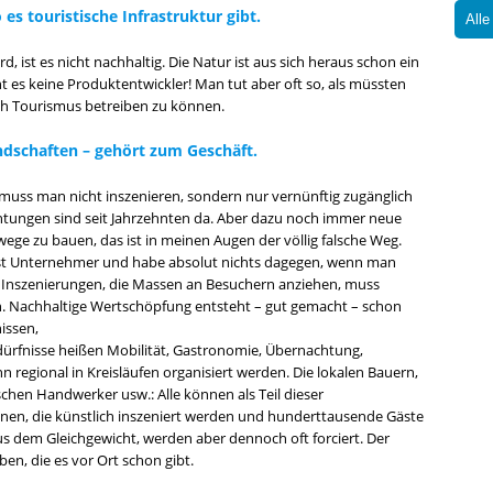
s touristische Infrastruktur gibt.
Alle
d, ist es nicht nachhaltig. Die Natur ist aus sich heraus schon ein
t es keine Produktentwickler! Man tut aber oft so, als müssten
ch Tourismus betreiben zu können.
ndschaften – gehört zum Geschäft.
ur muss man nicht inszenieren, sondern nur vernünftig zugänglich
htungen sind seit Jahrzehnten da. Aber dazu noch immer neue
e zu bauen, das ist in meinen Augen der völlig falsche Weg.
selbst Unternehmer und habe absolut nichts dagegen, wenn man
er Inszenierungen, die Massen an Besuchern anziehen, muss
in. Nachhaltige Wertschöpfung entsteht – gut gemacht – schon
issen,
dürfnisse heißen Mobilität, Gastronomie, Übernachtung,
n regional in Kreisläufen organisiert werden. Die lokalen Bauern,
hen Handwerker usw.: Alle können als Teil dieser
nen, die künstlich inszeniert werden und hunderttausende Gäste
us dem Gleichgewicht, werden aber dennoch oft forciert. Der
en, die es vor Ort schon gibt.