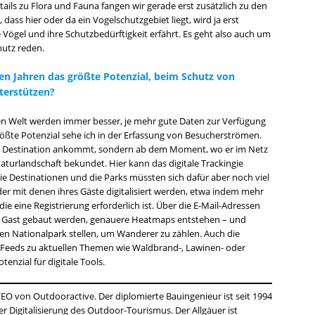
ails zu Flora und Fauna fangen wir gerade erst zusätzlich zu den
dass hier oder da ein Vogelschutzgebiet liegt, wird ja erst
Vögel und ihre Schutzbedürftigkeit erfährt. Es geht also auch um
hutz reden.
n Jahren das größte Potenzial, beim Schutz von
terstützen?
alen Welt werden immer besser, je mehr gute Daten zur Verfügung
größte Potenzial sehe ich in der Erfassung von Besucherströmen.
er Destination ankommt, sondern ab dem Moment, wo er im Netz
Naturlandschaft bekundet. Hier kann das digitale Trackingie
Die Destinationen und die Parks müssten sich dafür aber noch viel
er mit denen ihres Gäste digitalisiert werden, etwa indem mehr
e eine Registrierung erforderlich ist. Über die E-Mail-Adressen
Gast gebaut werden, genauere Heatmaps entstehen – und
n Nationalpark stellen, um Wanderer zu zählen. Auch die
eeds zu aktuellen Themen wie Waldbrand-, Lawinen- oder
zial für digitale Tools.
 von Outdooractive. Der diplomierte Bauingenieur ist seit 1994
der Digitalisierung des Outdoor-Tourismus. Der Allgäuer ist