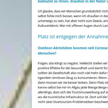
bedeutet es Ihnen, draußen in der Natur 
Ich glaube, dass wir Menschen grundsätzlich nich
selbst fühle mich besser, wenn ich draußen in der
unterwegs zu sein, hat aber nicht zum Zweck, a
Kulturerlebnis. Wer mit offenen Augen durch Lan
Platz ist entgegen der Annahm
Outdoor-Aktivitäten boomen seit Corona: W
Menschen?
Folgen, das klingt so negativ. Vielleicht stellen 
positive Effekte für die Gesundheit und damit für
sollten als Gesellschaft also noch viel mehr daf
irgendein sinnloses Zeug zu konsumieren. Wenn 
dann müssen wir sie besser lenken. Denn Platz i
kenne selbst bei mir im Allgäu jede Menge Berge 
allerdings, dass sich die Tourismuswerbung auf se
wo die touristische Infrastruktur ist. Dort soll 
nicht über Overtourism-Problematiken beschwer