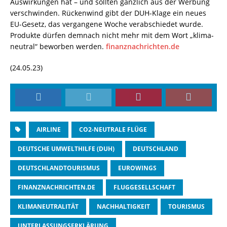
Auswirkungen hat – und sollten gänzlich aus der Werbung
verschwinden. Rückenwind gibt der DUH-Klage ein neues
EU-Gesetz, das vergangene Woche verabschiedet wurde.
Produkte dürfen demnach nicht mehr mit dem Wort „klima­
neu­tral“ beworben werden.
finanznachrichten.de
(24.05.23)
AIRLINE
CO2-NEUTRALE FLÜGE
DEUTSCHE UMWELTHILFE (DUH)
DEUTSCHLAND
DEUTSCHLANDTOURISMUS
EUROWINGS
FINANZNACHRICHTEN.DE
FLUGGESELLSCHAFT
KLIMANEUTRALITÄT
NACHHALTIGKEIT
TOURISMUS
UNTERLASSUNGSERKLÄRUNG