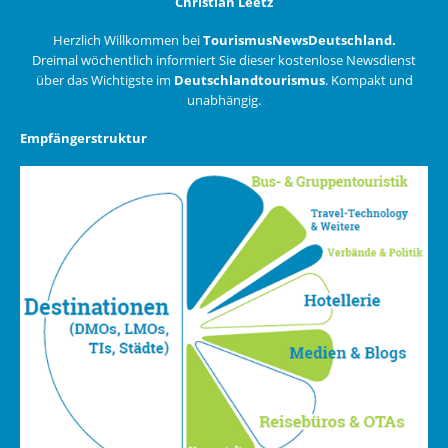
Christian Leetz
Herzlich Willkommen bei
TourismusNewsDeutschland.
Dreimal wöchentlich informiert Sie dieser kostenlose Newsdienst
über das Wichtigste im
Deutschlandtourismus
. Kompakt und
unabhängig.
Empfängerstruktur