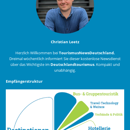
Christian Leetz
Herzlich Willkommen bei
TourismusNewsDeutschland.
Dreimal wöchentlich informiert Sie dieser kostenlose Newsdienst
über das Wichtigste im
Deutschlandtourismus
. Kompakt und
unabhängig.
Empfängerstruktur