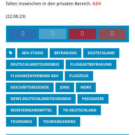
fallen inzwischen in den privaten Bereich.
ADV
(22.08.23)
ADV-STUDIE
BEFRAGUNG
DEUTSCHLAND
DEUTSCHLANDTOURISMUS
FLUGGASTBEFRAGUNG
FLUGHAFENVERBAND ADV
FLUGZEUG
GESCHÄFTSREISENDE
JUNG
NEWS
NEWS DEUTSCHLANDTOURISMUS
PASSAGIERE
REISEVERKEHRSMITTEL
TN-DEUTSCHLAND
TOURISMUS
TOURISMUSNEWS