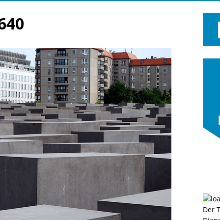
640
Der 