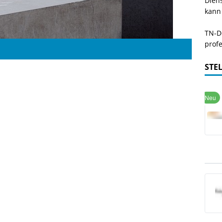
Dien
kann
TN-De
profe
STE