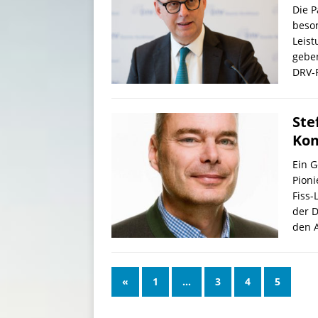
Die P
beso
Leis
geben
DRV-
Ste
Kom
Ein G
Pioni
Fiss-
der D
den 
«
1
…
3
4
5