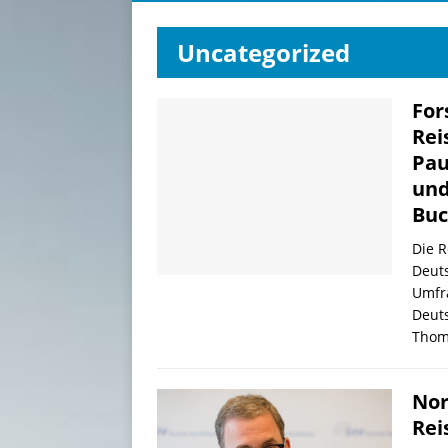
Uncategorized
For
Rei
Pau
und
Bu
Die R
Deuts
Umfra
Deuts
Thom
Nor
Rei