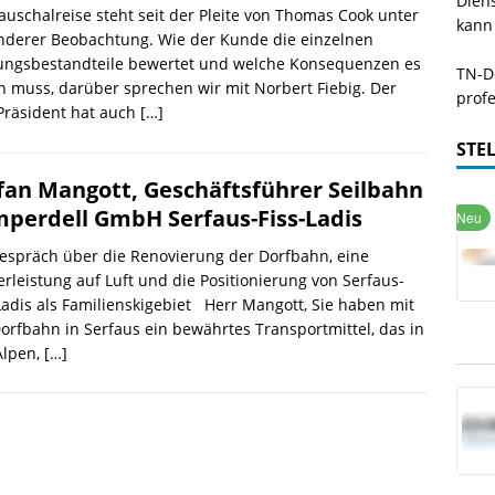
Dien
auschalreise steht seit der Pleite von Thomas Cook unter
kann
nderer Beobachtung. Wie der Kunde die einzelnen
tungsbestandteile bewertet und welche Konsequenzen es
TN-De
 muss, darüber sprechen wir mit Norbert Fiebig. Der
profe
Präsident hat auch
[…]
STE
fan Mangott, Geschäftsführer Seilbahn
perdell GmbH Serfaus-Fiss-Ladis
espräch über die Renovierung der Dorfbahn, eine
erleistung auf Luft und die Positionierung von Serfaus-
Ladis als Familienskigebiet Herr Mangott, Sie haben mit
orfbahn in Serfaus ein bewährtes Transportmittel, das in
Alpen,
[…]