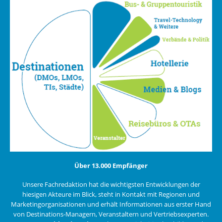
Über 13.000 Empfänger
Unsere Fachredaktion hat die wichtigsten Entwicklungen der
hiesigen Akteure im Blick, steht in Kontakt mit Regionen und
Marketingorganisationen und erhält Informationen aus erster Hand
von Destinations-Managern, Veranstaltern und Vertriebsexperten.