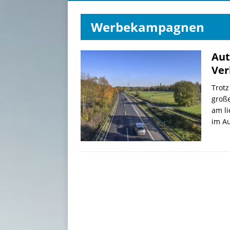
Werbekampagnen
Aut
Ver
Trotz
groß
am li
im A