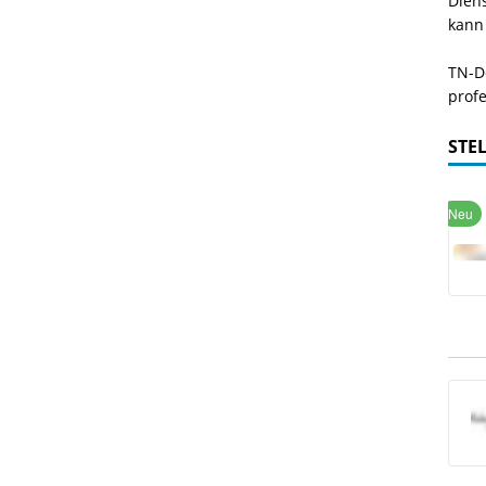
Dien
kann
TN-De
profe
STE