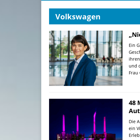
Volkswagen
„Ni
Ein G
Gesc
ihren
und d
Frau 
48 
Aut
Die A
ein V
Erleb