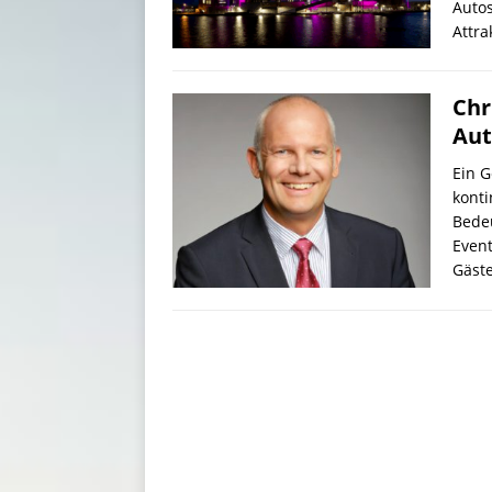
Autos
Attr
Chr
Aut
Ein G
konti
Bede
Event
Gäst