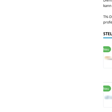
Dien
kann
TN-De
profe
STE