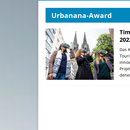
Urbanana-Award
Tim
202
Das 
Tour
innov
Proje
dene