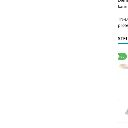
Dien
kann
TN-De
profe
STE