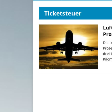
Ticketsteuer
Luf
Pro
Die L
Proze
drei 
Kilom