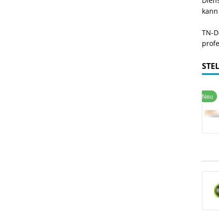
Dien
kann
TN-De
profe
STE