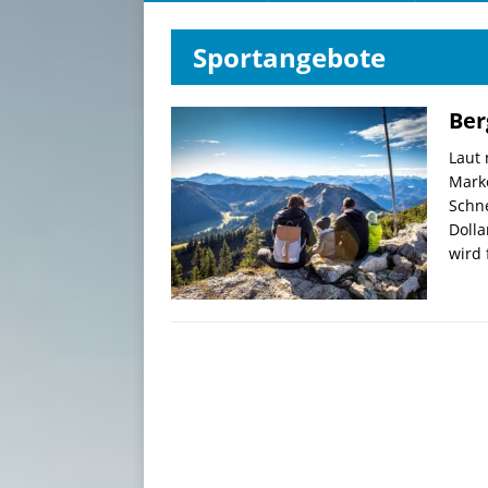
Sportangebote
Ber
Laut
Marke
Schne
Dolla
wird 