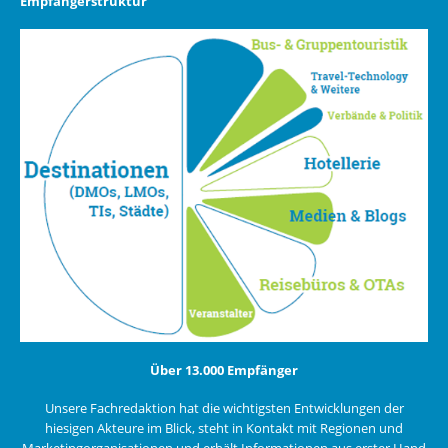
Empfängerstruktur
Über 13.000 Empfänger
Unsere Fachredaktion hat die wichtigsten Entwicklungen der
hiesigen Akteure im Blick, steht in Kontakt mit Regionen und
Marketingorganisationen und erhält Informationen aus erster Hand