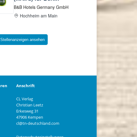
 Stellenanzeigen ansehen
eren
Anschrift
CL Verlag
Christian Leetz
n
Erkesweg 31
47906 Kempen
cl@tn-deutschland.com
Datenschutzeinstellungen