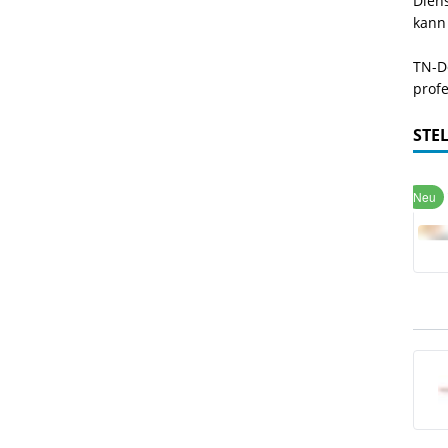
Dien
kann
TN-De
profe
STE