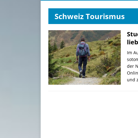
Schweiz Tourismus
Stu
lie
Im Au
soto
der N
Onli
und z