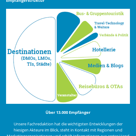
Empfängerstruktur
Über 13.000 Empfänger
Unsere Fachredaktion hat die wichtigsten Entwicklungen der
hiesigen Akteure im Blick, steht in Kontakt mit Regionen und
Marketingorganisationen und erhält Informationen aus erster Hand