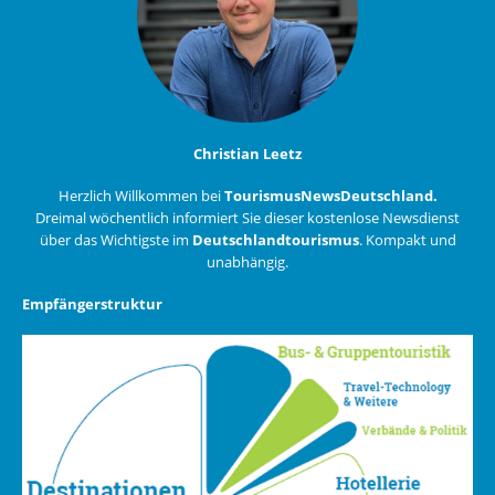
Christian Leetz
Herzlich Willkommen bei
TourismusNewsDeutschland.
Dreimal wöchentlich informiert Sie dieser kostenlose Newsdienst
über das Wichtigste im
Deutschlandtourismus
. Kompakt und
unabhängig.
Empfängerstruktur