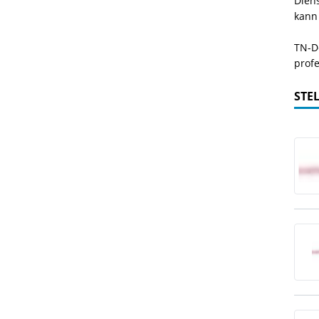
Dien
kann
TN-De
profe
STE