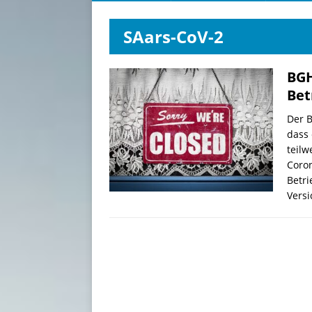
SAars-CoV-2
BGH
Bet
Der B
dass 
teilw
Coro
Betr
Versi