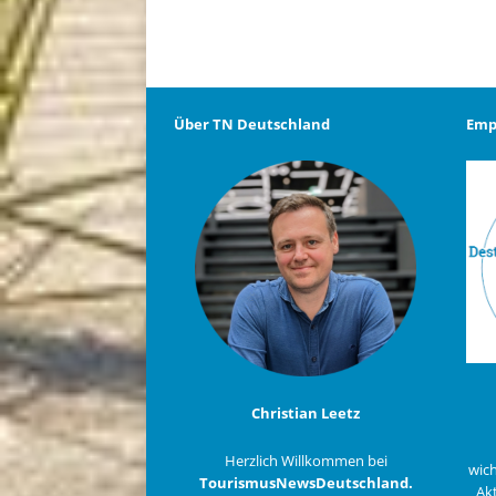
Über TN Deutschland
Emp
Christian Leetz
Herzlich Willkommen bei
wich
TourismusNewsDeutschland.
Akt