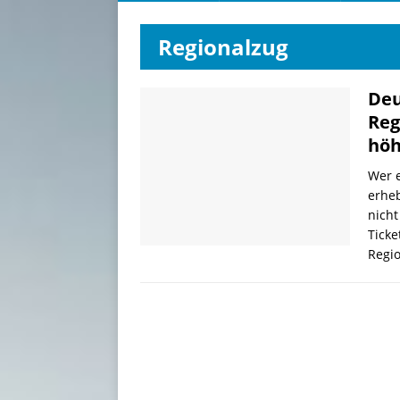
Regionalzug
Deu
Reg
höh
Wer e
erhe
nicht
Ticke
Regi