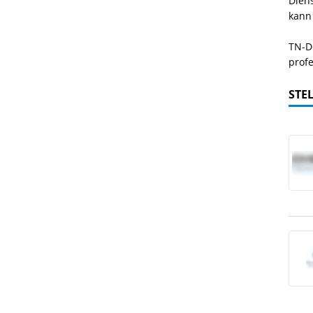
Dien
kann
TN-De
profe
STE