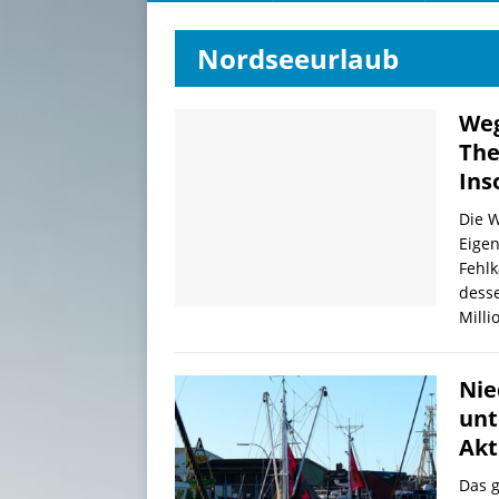
Nordseeurlaub
Weg
The
Ins
Die W
Eigen
Fehlk
desse
Milli
Nie
unt
Akt
Das 