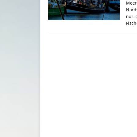
Meere
Nords
nur, 
Fisch